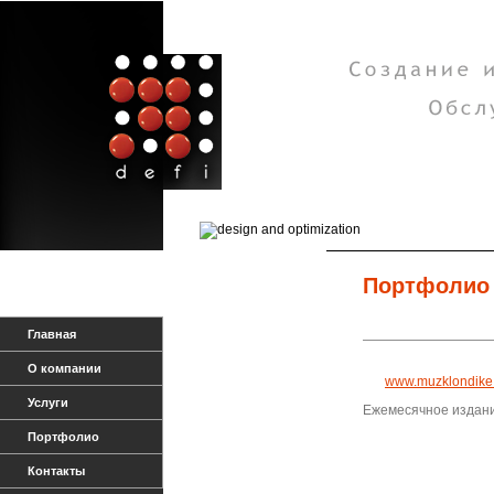
Портфолио
Главная
О компании
www.muzklondike
Услуги
Ежемесячное издание
Портфолио
Контакты